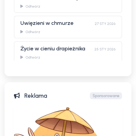
Odtwórz
Uwięzieni w chmurze
27 STY 2026
Odtwórz
Życie w cieniu drapieżnika
25 STY 2026
Odtwórz
Układ pokarmowy chomika
23 STY 2026
Odtwórz
Reklama
Sponsorowane
Skąd się wziął mit stadnych Campbelli?
16 STY 2026
Odtwórz
9 kilometrów w jedną noc
12 STY 2026
Odtwórz