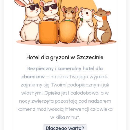
Torpor u chomików karłowatych
10 STY 2026
Odtwórz
Jak sprzątać chomikowi?
08 STY 2026
Odtwórz
Hotel dla gryzoni w Szczecinie
Chomiki Campbella nie są stadne
06 STY 2026
Bezpieczny i kameralny hotel dla
Odtwórz
chomików
– na czas Twojego wyjazdu
zajmiemy się Twoimi podopiecznymi jak
Jak oswoić chomika dżungarskiego?
25 GRU 2025
własnymi. Opieka jest całodobowa, a w
Odtwórz
nocy zwierzęta pozostają pod nadzorem
kamer z możliwością interwencji człowieka
Jak oswoić chomika syryjskiego?
25 GRU 2025
w kilka minut.
Odtwórz
Dlaczego warto?