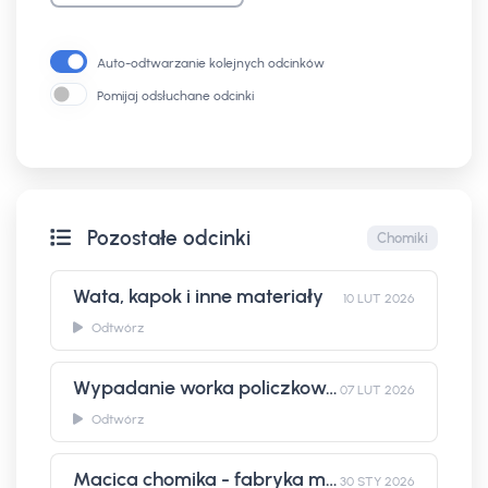
Auto-odtwarzanie kolejnych odcinków
Pomijaj odsłuchane odcinki
Pozostałe odcinki
Chomiki
Wata, kapok i inne materiały
10 LUT 2026
Odtwórz
Wypadanie worka policzkowego
07 LUT 2026
Odtwórz
Macica chomika - fabryka młodych
30 STY 2026