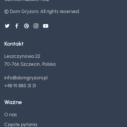
©
Dom Gryzoni.
All rights reserved.
Prawdziwe koszty utrzymania chomika
30 PAŹ 2025
Odtwórz
Czego chomik nie lubi?
28 PAŹ 2025
Kontakt
Odtwórz
Leszczynowa 22
Dlaczego ściółka musi być odpylona?
26 PAŹ 2025
70-766 Szczecin, Polska
Odtwórz
info@domgryzoni.pl
Nowotwory i guzy u chomików
+48 91 885 31 31
22 PAŹ 2025
Odtwórz
Ważne
Chomiki i alkohol
10 PAŹ 2025
O nas
Odtwórz
Częste pytania