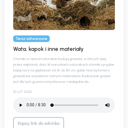
Teraz odtwarzane
Wata, kapok i inne materiały
Chomiki w niewoli naturalnie budują gniazda, w których śpią
przez większość dnia. W warunkach naturalnych chomiki syryjskie
kopią nory na głębokość od 36 do 80 cm, gdzie tworzą komory
gniazdowe wyścielone różnymi materiałami. Budowanie gniazd
jest dla tych gryzoni instynktowne i niezbędne do...
10 LUT 2026
Kopiuj link do odcinka