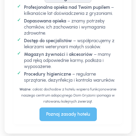
Jak chomik postrzega świat - naukowo
✓
Profesjonalna opieka nad Twoim pupilem
23 GRU 2025
–
kilkanaście lat doświadczenia z gryzoniami.
Odtwórz
✓
Dopasowana opieka
– znamy potrzeby
chomików, ich zachowania i wymagania
Skąd się wzięły chomiki chińskie?
18 GRU 2025
zdrowotne.
✓
Dostęp do specjalistów
– współpracujemy z
Odtwórz
lekarzami weterynarii małych ssaków.
✓
Magazyn żywności i akcesoriów
– mamy
Chomik europejski - walka o przetrwanie
15 GRU 2025
pod ręką odpowiednie karmy, podłoża i
wyposażenie.
Odtwórz
✓
Procedury higieniczne
– regularne
sprzątanie, dezynfekcja i kontrola warunków.
Czy chomik to zwierzę dla dziecka?
03 LIS 2025
Ważne:
całość dochodów z hotelu wspiera funkcjonowanie
Odtwórz
naszego centrum adopcyjnego Dom Gryzoni i pomaga w
ratowaniu kolejnych zwierząt.
Stereotypie u chomików
02 LIS 2025
Poznaj zasady hotelu
Odtwórz
Jak komunikują się chomiki?
02 LIS 2025