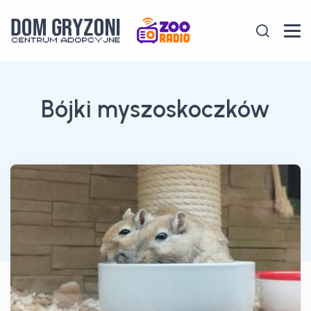
Bójki myszoskoczków