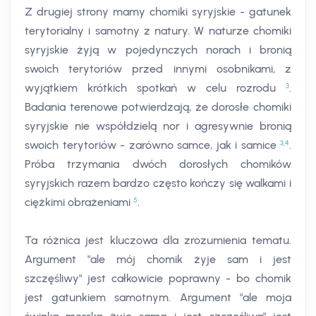
Z drugiej strony mamy chomiki syryjskie - gatunek
terytorialny i samotny z natury. W naturze chomiki
syryjskie żyją w pojedynczych norach i bronią
swoich terytoriów przed innymi osobnikami, z
3
wyjątkiem krótkich spotkań w celu rozrodu
.
Badania terenowe potwierdzają, że dorosłe chomiki
syryjskie nie współdzielą nor i agresywnie bronią
3
,
4
swoich terytoriów - zarówno samce, jak i samice
.
Próba trzymania dwóch dorosłych chomików
syryjskich razem bardzo często kończy się walkami i
5
ciężkimi obrażeniami
.
Ta różnica jest kluczowa dla zrozumienia tematu.
Argument "ale mój chomik żyje sam i jest
szczęśliwy" jest całkowicie poprawny - bo chomik
jest gatunkiem samotnym. Argument "ale moja