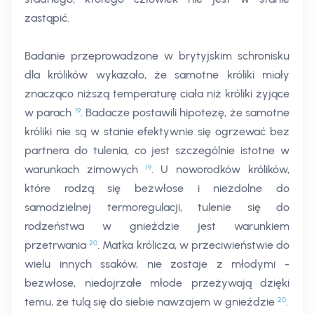
zastąpić.
Badanie przeprowadzone w brytyjskim schronisku
dla królików wykazało, że samotne króliki miały
znacząco niższą temperaturę ciała niż króliki żyjące
19
w parach
. Badacze postawili hipotezę, że samotne
króliki nie są w stanie efektywnie się ogrzewać bez
partnera do tulenia, co jest szczególnie istotne w
19
warunkach zimowych
. U noworodków królików,
które rodzą się bezwłose i niezdolne do
samodzielnej termoregulacji, tulenie się do
rodzeństwa w gnieździe jest warunkiem
20
przetrwania
. Matka królicza, w przeciwieństwie do
wielu innych ssaków, nie zostaje z młodymi -
bezwłose, niedojrzałe młode przeżywają dzięki
20
temu, że tulą się do siebie nawzajem w gnieździe
.