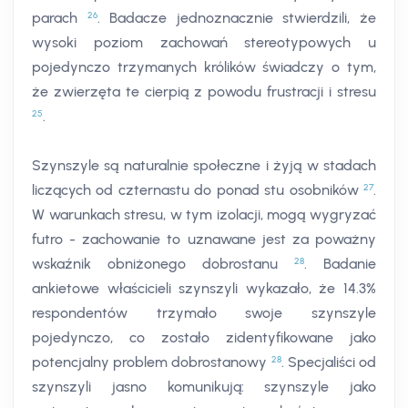
26
parach
. Badacze jednoznacznie stwierdzili, że
wysoki poziom zachowań stereotypowych u
pojedynczo trzymanych królików świadczy o tym,
że zwierzęta te cierpią z powodu frustracji i stresu
25
.
Szynszyle są naturalnie społeczne i żyją w stadach
27
liczących od czternastu do ponad stu osobników
.
W warunkach stresu, w tym izolacji, mogą wygryzać
futro - zachowanie to uznawane jest za poważny
28
wskaźnik obniżonego dobrostanu
. Badanie
ankietowe właścicieli szynszyli wykazało, że 14.3%
respondentów trzymało swoje szynszyle
pojedynczo, co zostało zidentyfikowane jako
28
potencjalny problem dobrostanowy
. Specjaliści od
szynszyli jasno komunikują: szynszyle jako