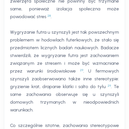
zwierzęta społeczne nie powinny być trzymane
same, ponieważ izolacja społeczna może
28
powodować stres
.
Wygryzanie futra u szynszyli jest tak powszechnym
problemem w hodowlach futerkowych, że stało się
przedmiotem licznych badań naukowych. Badacze
stwierdzili, że wygryzanie futra jest zachowaniem
związanym ze stresem i może być wzmacniane
29
przez warunki środowiskowe
. U fermowych
szynszyli zaobserwowano także inne stereotypie:
29
gryzienie krat, drapanie klatki i salto do tyłu
. Te
same zachowania obserwuje się u szynszyli
domowych trzymanych w nieodpowiednich
warunkach.
Co szczególnie istotne, zachowania stereotypowe