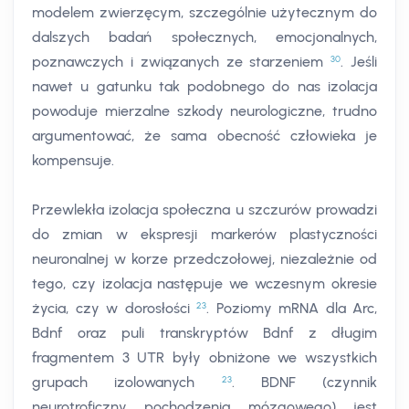
modelem zwierzęcym, szczególnie użytecznym do
dalszych badań społecznych, emocjonalnych,
30
poznawczych i związanych ze starzeniem
. Jeśli
nawet u gatunku tak podobnego do nas izolacja
powoduje mierzalne szkody neurologiczne, trudno
argumentować, że sama obecność człowieka je
kompensuje.
Przewlekła izolacja społeczna u szczurów prowadzi
do zmian w ekspresji markerów plastyczności
neuronalnej w korze przedczołowej, niezależnie od
tego, czy izolacja następuje we wczesnym okresie
23
życia, czy w dorosłości
. Poziomy mRNA dla Arc,
Bdnf oraz puli transkryptów Bdnf z długim
fragmentem 3 UTR były obniżone we wszystkich
23
grupach izolowanych
. BDNF (czynnik
neurotroficzny pochodzenia mózgowego) jest