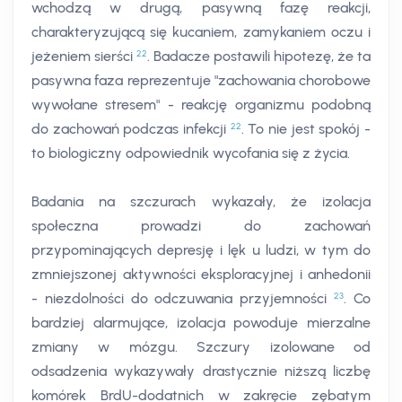
wchodzą w drugą, pasywną fazę reakcji,
charakteryzującą się kucaniem, zamykaniem oczu i
22
jeżeniem sierści
. Badacze postawili hipotezę, że ta
pasywna faza reprezentuje "zachowania chorobowe
wywołane stresem" - reakcję organizmu podobną
22
do zachowań podczas infekcji
. To nie jest spokój -
to biologiczny odpowiednik wycofania się z życia.
Badania na szczurach wykazały, że izolacja
społeczna prowadzi do zachowań
przypominających depresję i lęk u ludzi, w tym do
zmniejszonej aktywności eksploracyjnej i anhedonii
23
- niezdolności do odczuwania przyjemności
. Co
bardziej alarmujące, izolacja powoduje mierzalne
zmiany w mózgu. Szczury izolowane od
odsadzenia wykazywały drastycznie niższą liczbę
komórek BrdU-dodatnich w zakręcie zębatym