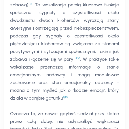
8
zabawą)
. Te wokalizacje pełnią kluczowe funkcje
społeczne: sygnały o częstotliwości około
dwudziestu dwóch kiloherców wyrażają stany
awersyjne i ostrzegają przed niebezpieczeństwem,
podczas gdy sygnały o częstotliwości około
pięćdziesięciu kiloherców są związane ze stanami
pozytywnymi i sytuacjami społecznymi, takimi jak
9
,
10
zabawa i łączenie się w pary
. W praktyce takie
wokalizacje przenoszą informacje o stanie
emocjonalnym nadawcy i mogą modulować
zachowanie oraz stan emocjonalny odbiorcy -
można o tym myśleć jak o "kodzie emocji", który
8
,
10
działa w obrębie gatunku
.
Oznacza to, że nawet gdybyś siedział przy klatce
przez całą dobę, nie usłyszałbyś większości