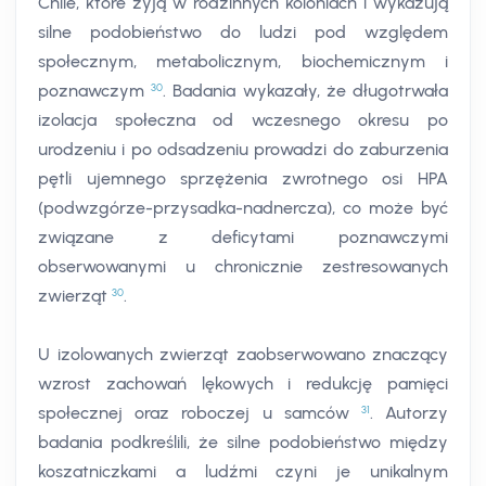
Chile, które żyją w rodzinnych koloniach i wykazują
silne podobieństwo do ludzi pod względem
społecznym, metabolicznym, biochemicznym i
30
poznawczym
. Badania wykazały, że długotrwała
izolacja społeczna od wczesnego okresu po
urodzeniu i po odsadzeniu prowadzi do zaburzenia
pętli ujemnego sprzężenia zwrotnego osi HPA
(podwzgórze-przysadka-nadnercza), co może być
związane z deficytami poznawczymi
obserwowanymi u chronicznie zestresowanych
30
zwierząt
.
U izolowanych zwierząt zaobserwowano znaczący
wzrost zachowań lękowych i redukcję pamięci
31
społecznej oraz roboczej u samców
. Autorzy
badania podkreślili, że silne podobieństwo między
koszatniczkami a ludźmi czyni je unikalnym