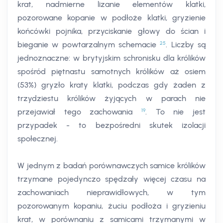
krat, nadmierne lizanie elementów klatki,
pozorowane kopanie w podłoże klatki, gryzienie
końcówki pojnika, przyciskanie głowy do ścian i
25
bieganie w powtarzalnym schemacie
. Liczby są
jednoznaczne: w brytyjskim schronisku dla królików
spośród piętnastu samotnych królików aż osiem
(53%) gryzło kraty klatki, podczas gdy żaden z
trzydziestu królików żyjących w parach nie
19
przejawiał tego zachowania
. To nie jest
przypadek - to bezpośredni skutek izolacji
społecznej.
W jednym z badań porównawczych samice królików
trzymane pojedynczo spędzały więcej czasu na
zachowaniach nieprawidłowych, w tym
pozorowanym kopaniu, żuciu podłoża i gryzieniu
krat, w porównaniu z samicami trzymanymi w