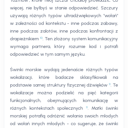
"rozmów", które Twój szczur chciałby prowadzić. Co
więcej, nie byłbyś w stanie odpowiedzieć. Szczury
używają różnych typów ultradźwiękowych "wołań"
w zależności od kontekstu - inne podczas zabawy,
inne podczas zalotów, inne podczas konfrontacji z
10
drapieżnikiem
. Ten złożony system komunikacyjny
wymaga partnera, który rozumie kod i potrafi
odpowiedzieć w tym samym języku.
Świnki morskie wydają jedenaście różnych typów
wokalizacji, które badacze sklasyfikowali na
11
podstawie samej struktury fizycznej dźwięków
. Te
wokalizacje można podzielić na pięć kategorii
funkcjonalnych, obejmujących komunikację w
11
różnych kontekstach społecznych
. Matki świnki
morskiej potrafią odróżnić wołania swoich młodych
od wołań innych młodych - co sugeruje, że świnki