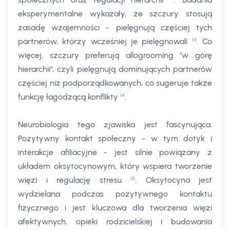
eksperymentalne wykazały, że szczury stosują
zasadę wzajemności - pielęgnują częściej tych
14
partnerów, którzy wcześniej je pielęgnowali
. Co
więcej, szczury preferują allogrooming "w górę
hierarchii", czyli pielęgnują dominujących partnerów
częściej niż podporządkowanych, co sugeruje także
14
funkcję łagodzącą konflikty
.
Neurobiologia tego zjawiska jest fascynująca.
Pozytywny kontakt społeczny - w tym dotyk i
interakcje afiliacyjne - jest silnie powiązany z
układem oksytocynowym, który wspiera tworzenie
15
więzi i regulację stresu
. Oksytocyna jest
wydzielana podczas pozytywnego kontaktu
fizycznego i jest kluczowa dla tworzenia więzi
afektywnych, opieki rodzicielskiej i budowania